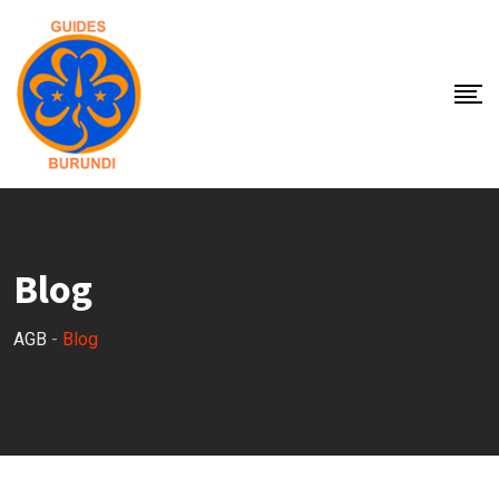
Skip
to
content
Blog
AGB
-
Blog