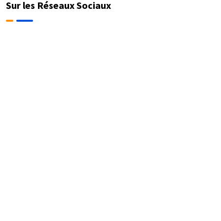
Mondiale
Sur les Réseaux Sociaux
de la
Pensée
2024