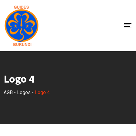
Skip
to
content
Logo 4
AGB
-
Logos
-
Logo 4