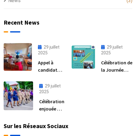
News
(3)
Recent News
29 juillet
29 juillet
2025
2025
Appel à
Célébration de
candidature
la Journée
au poste de
internationale
RAF
de la fille
29 juillet
2025
Célébration
enjouée de
la Journée
Mondiale
Sur les Réseaux Sociaux
de la