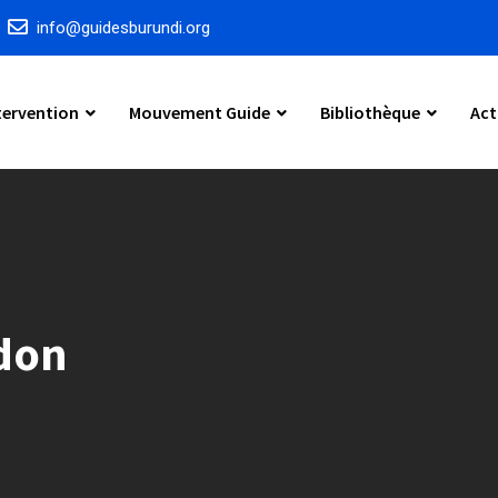
info@guidesburundi.org
tervention
Mouvement Guide
Bibliothèque
Act
ddon