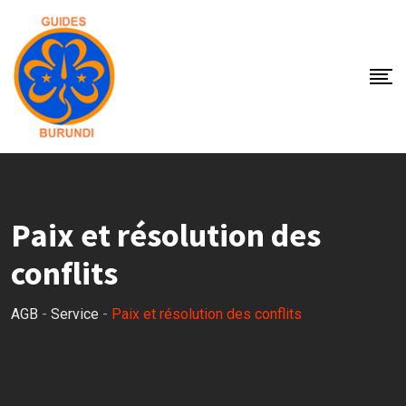
Skip
to
content
Paix et résolution des
conflits
AGB
-
Service
-
Paix et résolution des conflits