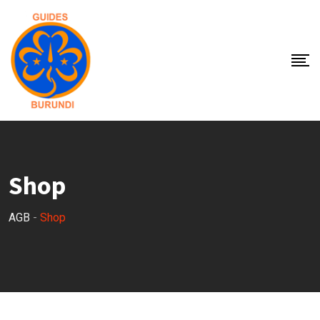
Skip
to
content
Shop
AGB
-
Shop