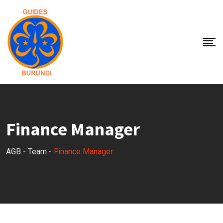
Skip
to
content
Finance Manager
AGB
-
Team
-
Finance Manager